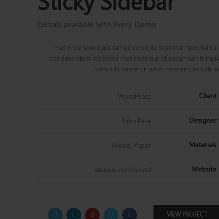
Sticky Sidebar
Details available with Every Demo
Hac vitae sem class fames vehicula nascetur nam tellus 
condimentum inceptos mus rhoncus et accumsan fringill
vehicula nascetur amet fermentum rutrum
Client
WordPress
Designer
John Doe
Materials
Wood, Paper
Website
xtemos.com/wood
VIEW PROJECT