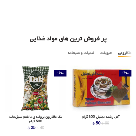
پر فروش ترین های مواد غذایی
ماکارونی
حبوبات
لبنیات و صبحانه
-13%
-17%
آش رشته تجلیل 800 گرام
تک ماکارون پروانه ی با طعم سبزیجات
500 گرام
قیمت
قیمت
50
؋
60
؋
قیمت
قیمت
35
؋
40
؋
اصلی
فعلی
اصلی
فعلی
60 ؋
50 ؋