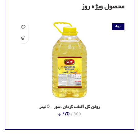
محصول ویژه روز
-4%
روغن گل آفتاب گردان ،سور – 5 لیتر
قیمت
قیمت
770
؋
800
؋
اصلی
فعلی
800 ؋
770 ؋
بود.
است.