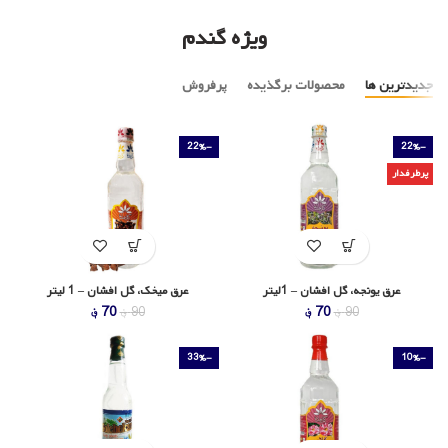
ویژه گندم
جدیدترین ها
محصولات برگذیده
پرفروش
-22%
-22%
پرطرفدار
عرق یونجه، گل افشان – 1لیتر
عرق میخک، گل افشان – 1 لیتر
قیمت
قیمت
قیمت
قیمت
70
؋
70
؋
90
؋
90
؋
اصلی
فعلی
اصلی
فعلی
90 ؋
70 ؋
90 ؋
70 ؋
-33%
-10%
بود.
است.
بود.
است.