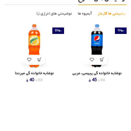
نوشیدنی ها گازدار
آبمیوه ها
نوشیدنی های انرژی زا
-20%
-10%
نوشابه خانواده گی پیپسی، عربی
نوشابه خانواده گی میرندا
قیمت
قیمت
قیمت
قیمت
45
؋
40
؋
50
؋
50
؋
اصلی
فعلی
اصلی
فعلی
50 ؋
45 ؋
50 ؋
40 ؋
بود.
است.
بود.
است.