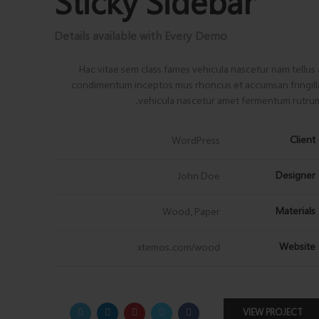
Sticky Sidebar
Details available with Every Demo
Hac vitae sem class fames vehicula nascetur nam tellus 
condimentum inceptos mus rhoncus et accumsan fringill
vehicula nascetur amet fermentum rutrum
Client
WordPress
Designer
John Doe
Materials
Wood, Paper
Website
xtemos.com/wood
VIEW PROJECT