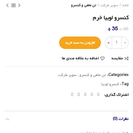
خانه
سوپر مارکت
تن ماهی و کنسرو
کنسرو لوبیا خرم
قیمت
قیمت
35
؋
45
؋
اصلی
فعلی
تعداد
45 ؋
35 ؋
افزودن به سبد خرید
بود.
است.
مقایسه
اضافه به علاقه مندی ها
Categories:
تن ماهی و کنسرو
,
سوپر مارکت
Tag:
کنسرو لوبیا
اشتراک گذاری
نظرات (0)
هنوز بررسی‌ای ثبت نشده است.