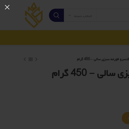
انتخاب دسته
کنسرو قورمه سبزی سالی – 450 گرام
لی – 450 گرام