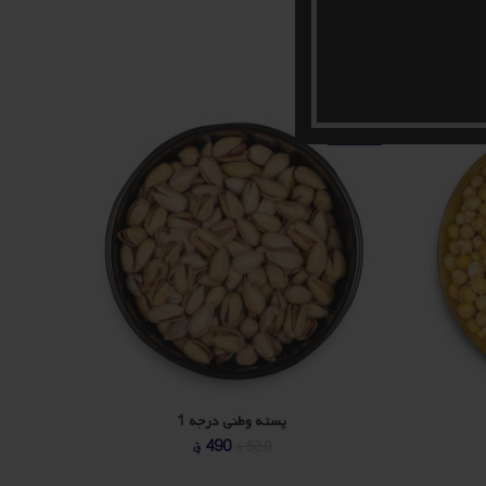
-29%
-8%
پسته وطنی درجه 1
یمت
قیمت
قیمت
490
؋
530
؋
علی
اصلی
فعلی