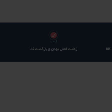
490 ؋
280 ؋
200 ؋
ست.
بود.
است.
الا
زمانت اصل بودن و بازگشت کالا