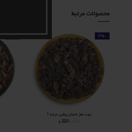
محصولات مرتبط
-6%
-27%
توت مغز خنجان وطنی درجه 1
قیمت
قیمت
220
؋
300
؋
اصلی
فعلی