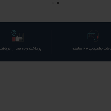
85 ؋
70 ؋
530 ؋
بود.
است.
بود.
ا
ات پشتیبانی ۲۴ ساعته
پرداخت وجه بعد از دریافت ک