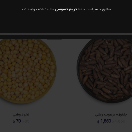
مطابق با سیاست حفظ
حریم خصوصی
ما استفاده خواهد شد
-18%
جلغوزه مرغوب وطنی
نخود وطنی
قیمت
قیمت
قیمت
ق
1,550
؋
70
؋
1,650
؋
85
؋
اصلی
فعلی
اصلی
ف