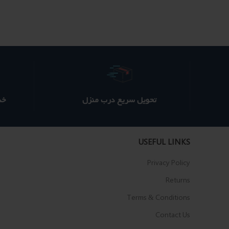
22 ؋
1,650 ؋
1,550 ؋
بود.
است.
تحویل سریع درب منزل
خدم
USEFUL LINKS
Privacy Policy
Returns
Terms & Conditions
Contact Us