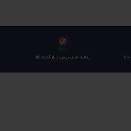
330 ؋
380 ؋
320 ؋
ست.
بود.
است.
الا
زمانت اصل بودن و بازگشت کالا