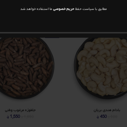
مطابق با سیاست حفظ
حریم خصوصی
ما استفاده خواهد شد
-6%
بادام هندی بریان
جلغوزه مرغوب وطنی
قیمت
قیمت
قیمت
ق
450
؋
1,550
؋
500
؋
1,650
؋
اصلی
فعلی
اصلی
ف