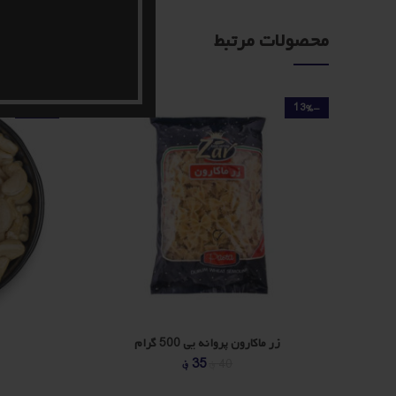
محصولات مرتبط
-10%
-13%
زر ماکارون پروانه یی 500 گرام
قیمت
قیمت
35
؋
40
؋
اصلی
فعلی