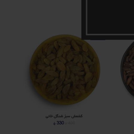
-16%
-18%
کشمش سبز شنگل خانی
یمت
قیمت
قیمت
330
؋
400
؋
علی
اصلی
فعلی