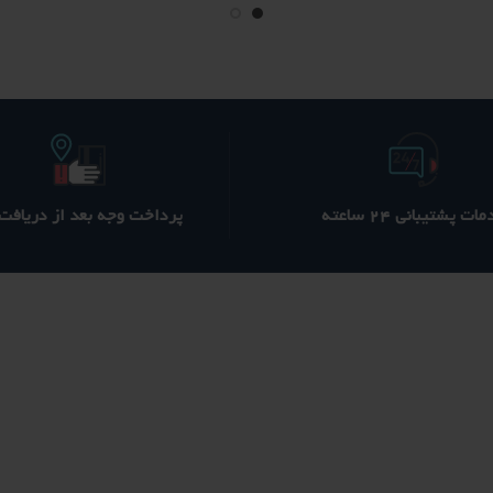
1,650 ؋
1,550 ؋
400 ؋
بود.
است.
بود.
ا
ات پشتیبانی ۲۴ ساعته
پرداخت وجه بعد از دریافت ک