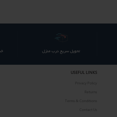
500 ؋
450 ؋
بود.
است.
تحویل سریع درب منزل
خدم
USEFUL LINKS
Privacy Policy
Returns
Terms & Conditions
Contact Us