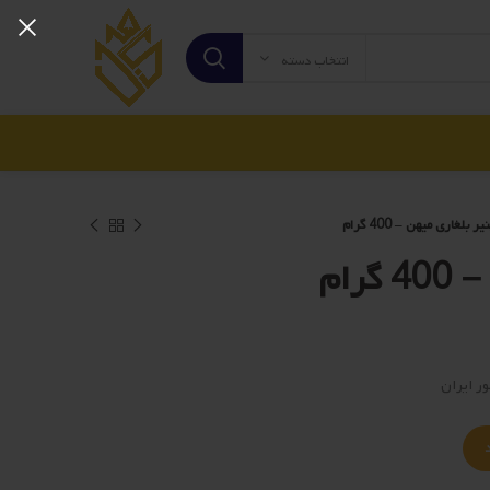
انتخاب دسته
یر بلغاری میهن – 400 گرام
رام