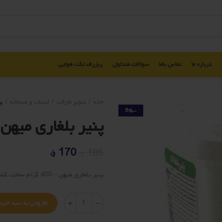
درباره ما
تماس باما
سوالات متداول
ریزرف تکت هوایی
خانه
سوپر مارکت
لبنیات و صبحانه
پن
-8%
پنیر بلغاری میهن – 400 گ
قیمت
قیمت
170
؋
185
؋
اصلی
فعلی
پنیر بلغاری میهن – 400 گرام ساخت کشور ایران
185 ؋
170 ؋
بود.
است.
تعداد
افزودن به سبد خرید