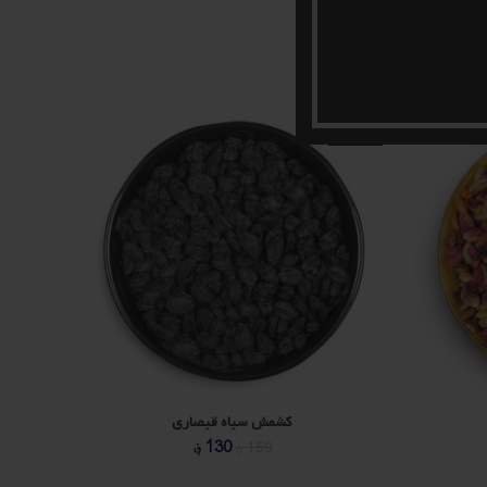
-3%
-13%
کشمش سیاه قیصاری
یمت
قیمت
قیمت
130
؋
150
؋
علی
اصلی
فعلی