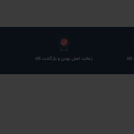
130 ؋
435 ؋
420 ؋
ست.
بود.
است.
الا
زمانت اصل بودن و بازگشت کالا