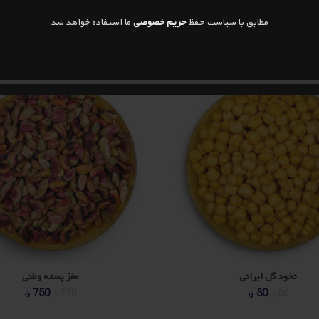
مطابق با سیاست حفظ
حریم خصوصی
ما استفاده خواهد شد
-3%
نخود گل ایرانی
مغز پسته وطنی
قیمت
قیمت
قیمت
ق
80
؋
750
؋
90
؋
770
؋
اصلی
فعلی
اصلی
ف