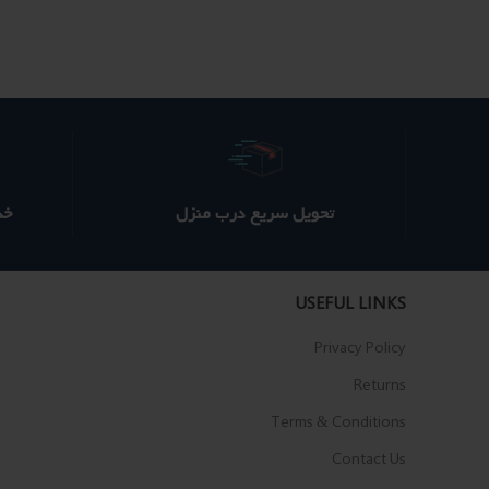
90 ؋
80 ؋
بود.
است.
تحویل سریع درب منزل
خدم
USEFUL LINKS
Privacy Policy
Returns
Terms & Conditions
Contact Us