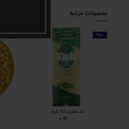
محصولات مرتبط
-11%
-17%
تک ماکارون 700 گرام
قیمت
قیمت
40
؋
48
؋
اصلی
فعلی