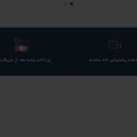
770 ؋
750 ؋
150 ؋
بود.
است.
بود.
ا
ات پشتیبانی ۲۴ ساعته
پرداخت وجه بعد از دریافت ک