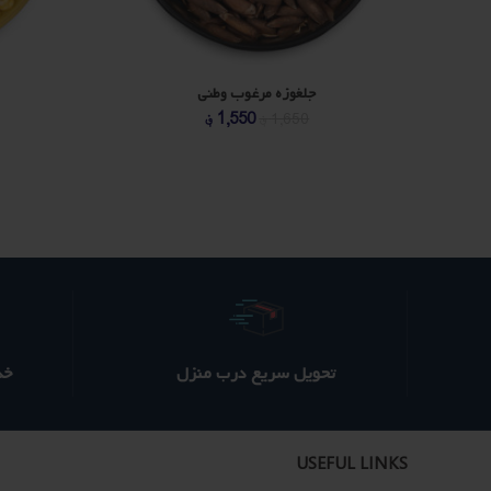
جلغوزه مرغوب وطنی
مت
قیمت
قیمت
1,550
؋
1,650
؋
ی
اصلی
فعلی
1,550 ؋
85 ؋
70 ؋
ت.
بود.
است.
تحویل سریع درب منزل
خدم
USEFUL LINKS