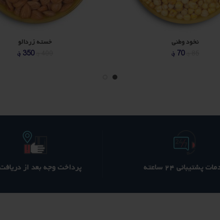
نخود وطنی
خسته زردالو
قیمت
قیمت
قیمت
ق
70
؋
350
؋
85
؋
400
؋
اصلی
فعلی
اصلی
ف
400 ؋
350 ؋
180 ؋
بود.
است.
بود.
ا
ات پشتیبانی ۲۴ ساعته
پرداخت وجه بعد از دریافت ک