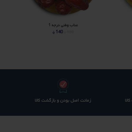
عناب وطنی درجه 1
یمت
قیمت
قیمت
140
؋
180
؋
علی
اصلی
فعلی
140 ؋
400 ؋
330 ؋
ست.
بود.
است.
الا
زمانت اصل بودن و بازگشت کالا