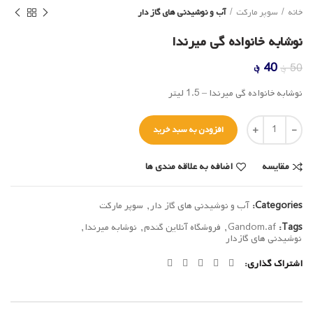
خانه
سوپر مارکت
آب و نوشیدنی های گاز دار
نوشابه خانواده گی میرندا
قیمت
قیمت
40
؋
50
؋
اصلی
فعلی
نوشابه خانواده گی میرندا – 1.5 لیتر
50 ؋
40 ؋
بود.
است.
تعداد
افزودن به سبد خرید
مقایسه
اضافه به علاقه مندی ها
Categories:
آب و نوشیدنی های گاز دار
,
سوپر مارکت
Tags:
Gandom.af
,
فروشگاه آنلاین گندم
,
نوشابه میرندا
,
نوشیدنی های گازدار
اشتراک گذاری