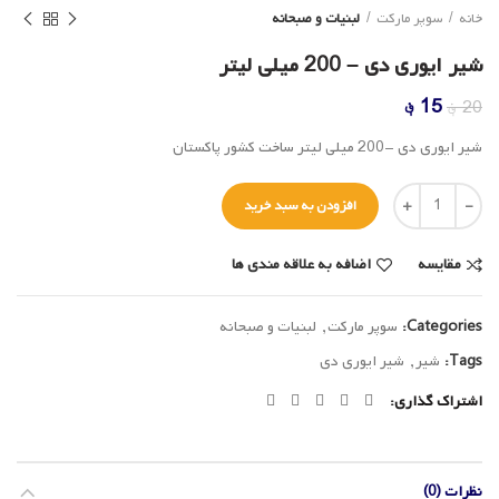
خانه
سوپر مارکت
لبنیات و صبحانه
شیر ایوری دی – 200 میلی لیتر
قیمت
قیمت
15
؋
20
؋
اصلی
فعلی
شیر ایوری دی -200 میلی لیتر ساخت کشور پاکستان
20 ؋
15 ؋
بود.
است.
تعداد
افزودن به سبد خرید
مقایسه
اضافه به علاقه مندی ها
Categories:
سوپر مارکت
,
لبنیات و صبحانه
Tags:
شیر
,
شیر ایوری دی
اشتراک گذاری
نظرات (0)