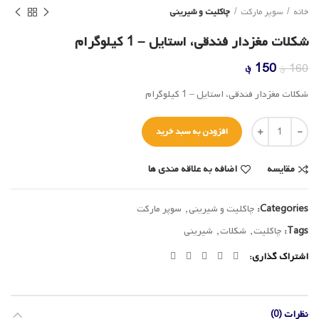
خانه
سوپر مارکت
چاکلیت و شیرینی
شکلات مغزدار فندقی، استایل – 1 کیلوگرام
قیمت
قیمت
150
؋
160
؋
اصلی
فعلی
شکلات مغزدار فندقی، استایل – 1 کیلوگرام
160 ؋
150 ؋
بود.
است.
تعداد
افزودن به سبد خرید
مقایسه
اضافه به علاقه مندی ها
Categories:
چاکلیت و شیرینی
,
سوپر مارکت
Tags:
چاکلیت
,
شکلات
,
شیرینی
اشتراک گذاری
نظرات (0)