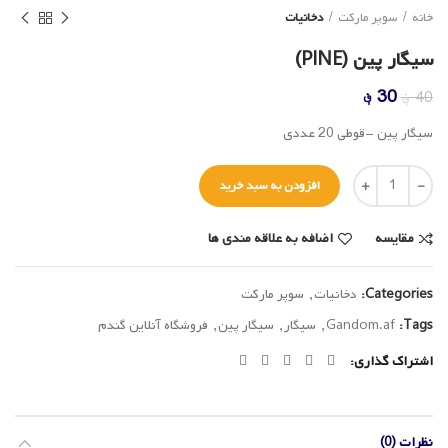
خانه
سوپر مارکت
دخانیات
سیگار پین (PINE)
قیمت
قیمت
30
؋
40
؋
اصلی
فعلی
سیگار پین -قوطی 20 عددی
40 ؋
30 ؋
بود.
است.
تعداد
افزودن به سبد خرید
مقایسه
اضافه به علاقه مندی ها
Categories:
دخانیات
,
سوپر مارکت
Tags:
Gandom.af
,
سیگار
,
سیگار پین
,
فروشگاه آنلاین گندم
اشتراک گذاری
نظرات (0)