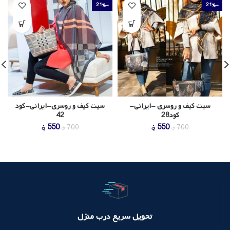
-21%
-21%
سیت کیف و روسری -ایرانی-
سیت کیف و روسری-ایرانی-کود
کود28
42
قیمت
قیمت
قیمت
قیمت
550
؋
550
؋
700
؋
700
؋
اصلی
فعلی
اصلی
فعلی
700 ؋
550 ؋
700 ؋
550 ؋
بود.
است.
بود.
است.
تحویل سریع درب منزل