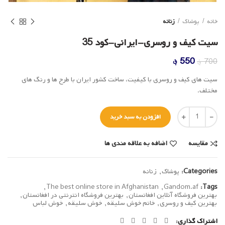
خانه
پوشاک
زنانه
سیت کیف و روسری-ایرانی-کود 35
قیمت
قیمت
550
؋
700
؋
اصلی
فعلی
سیت های کیف و روسری با کیفیت، ساخت کشور ایران با طرح ها و رنگ های
700 ؋
550 ؋
مختلف.
بود.
است.
تعداد
افزودن به سبد خرید
مقایسه
اضافه به علاقه مندی ها
Categories:
پوشاک
,
زنانه
,
The best online store in Afghanistan
,
Gandom.af
Tags:
بهترین فروشگاه آنلاین افغانستان
,
بهترین فروشگاه انترنتی در افغانستان
,
بهترین کیف و روسری
,
خانم خوش سلیقه
,
خوش سلیقه
,
خوش لباس
اشتراک گذاری