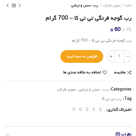
خانه
سوپر مارکت
رب ، سس و ترشی
رب گوجه فرنگی تی تی کا – 700 گرام
قیمت
قیمت
60
؋
75
؋
اصلی
فعلی
رب گوجه فرنگی تی تی کا – 700 گرام
75 ؋
60 ؋
بود.
است.
تعداد
افزودن به سبد خرید
مقایسه
اضافه به علاقه مندی ها
Categories:
رب ، سس و ترشی
,
سوپر مارکت
Tag:
رب تی تی کا
اشتراک گذاری
نظرات (0)