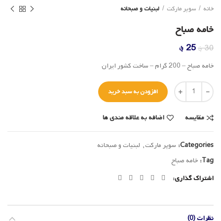
خانه
سوپر مارکت
لبنیات و صبحانه
خامه صباح
قیمت
قیمت
25
؋
30
؋
اصلی
فعلی
خامه صباح – 200 گرام – ساخت کشور ایران
30 ؋
25 ؋
بود.
است.
تعداد
افزودن به سبد خرید
مقایسه
اضافه به علاقه مندی ها
Categories:
سوپر مارکت
,
لبنیات و صبحانه
Tag:
خامه صباح
اشتراک گذاری
نظرات (0)