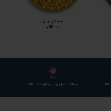
نخود گل ایرانی
مت
قیمت
قیمت
80
؋
90
؋
لی
اصلی
فعلی
80 ؋
400 ؋
330 ؋
ت.
بود.
است.
الا
زمانت اصل بودن و بازگشت کالا