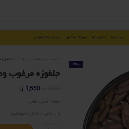
درباره ما
تماس باما
سوالات متداول
ریزرف تکت هوایی
خانه
سوپر مارکت
آجیل باب
جلغوزه 
-6%
جلغوزه مرغوب وط
قیمت
قیمت
1,550
؋
1,650
؋
اصلی
فعلی
جلغوزه مرغوب وطنی
1,650 ؋
1,550 ؋
بود.
است.
وزن خالص: 500 گرام (نیم کیلو)
تعداد