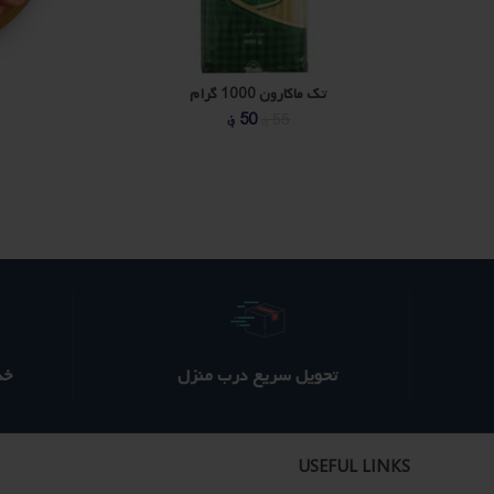
تک ماکارون 1000 گرام
قیمت
قیمت
50
؋
55
؋
اصلی
فعلی
385 ؋
370 ؋
بود.
است.
تحویل سریع درب منزل
خدم
USEFUL LINKS