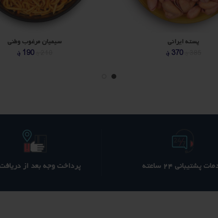
پسته ایرانی
سیمیان مرغوب وطنی
قیمت
قیمت
قیمت
قی
370
؋
190
؋
385
؋
210
؋
اصلی
فعلی
اصلی
فع
210 ؋
190 ؋
90 ؋
بود.
است.
بود.
اس
ات پشتیبانی ۲۴ ساعته
پرداخت وجه بعد از دریافت ک