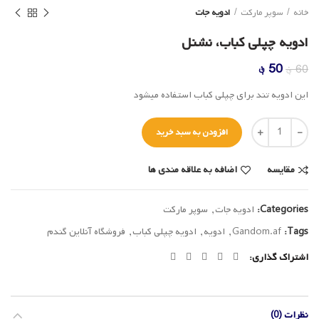
خانه
سوپر مارکت
ادویه جات
ادویه چپلی کباب، نشنل
قیمت
قیمت
50
؋
60
؋
اصلی
فعلی
این ادویه تند برای چپلی کباب استفاده میشود
60 ؋
50 ؋
بود.
است.
تعداد
افزودن به سبد خرید
مقایسه
اضافه به علاقه مندی ها
Categories:
ادویه جات
,
سوپر مارکت
Tags:
Gandom.af
,
ادویه
,
ادویه چپلی کباب
,
فروشگاه آنلاین گندم
اشتراک گذاری
نظرات (0)